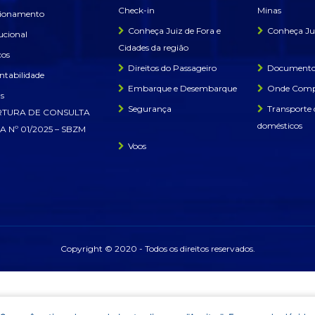
Check-in
Minas
cionamento
Conheça Juiz de Fora e
Conheça Jui
tucional
Cidades da região
ços
Direitos do Passageiro
Documentos
ntabilidade
Embarque e Desembarque
Onde Comp
as
Segurança
Transporte 
TURA DE CONSULTA
domésticos
A Nº 01/2025 – SBZM
Voos
Copyright © 2020 - Todos os direitos reservados.