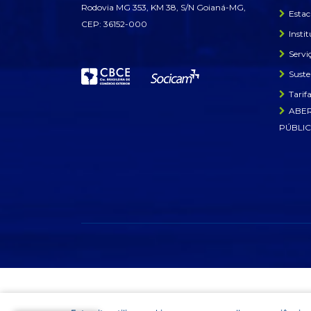
Rodovia MG 353, KM 38, S/N Goianá-MG,
Esta
CEP: 36152-000
Insti
Servi
Suste
Tarif
ABER
PÚBLIC