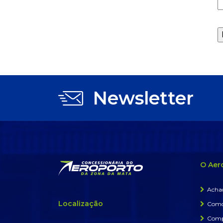
Newsletter
O Aer
Achad
Localização
Como
Comp