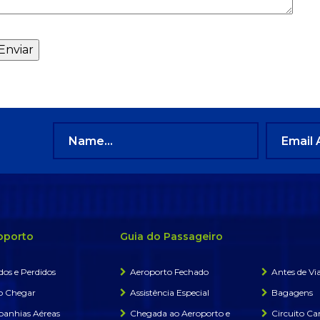
oporto
Guia do Passageiro
os e Perdidos
Aeroporto Fechado
Antes de Via
 Chegar
Assistência Especial
Bagagens
anhias Aéreas
Chegada ao Aeroporto e
Circuito Ca