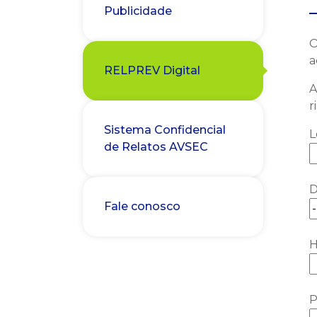
Publicidade
O
a
RELPREV Digital
A
r
Sistema Confidencial
L
de Relatos AVSEC
D
Fale conosco
H
P