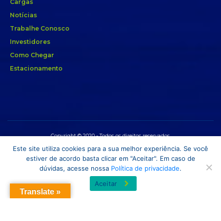
Cargas
Notícias
Trabalhe Conosco
Investidores
Como Chegar
Estacionamento
Copyright © 2020 - Todos os direitos reservados.
Este site utiliza cookies para a sua melhor experiência. Se você
estiver de acordo basta clicar em "Aceitar". Em caso de
dúvidas, acesse nossa
Política de privacidade
.
Aceitar
Translate »