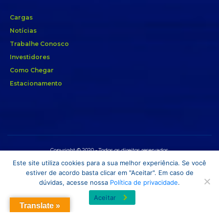
Cargas
Notícias
Trabalhe Conosco
Investidores
Como Chegar
Estacionamento
Copyright © 2020 - Todos os direitos reservados.
Este site utiliza cookies para a sua melhor experiência. Se você
estiver de acordo basta clicar em "Aceitar". Em caso de
dúvidas, acesse nossa
Política de privacidade
.
Aceitar
Translate »