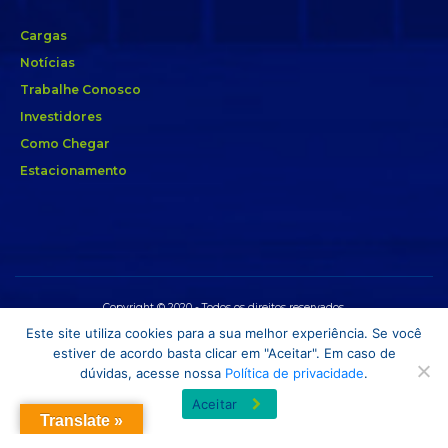
Cargas
Notícias
Trabalhe Conosco
Investidores
Como Chegar
Estacionamento
Copyright © 2020 - Todos os direitos reservados.
Este site utiliza cookies para a sua melhor experiência. Se você
estiver de acordo basta clicar em "Aceitar". Em caso de
dúvidas, acesse nossa
Política de privacidade
.
Aceitar
Translate »