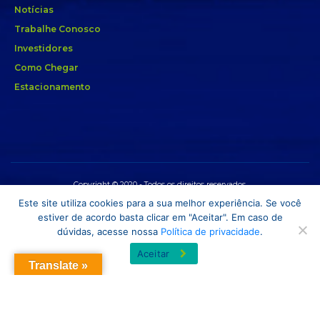
Notícias
Trabalhe Conosco
Investidores
Como Chegar
Estacionamento
Copyright © 2020 - Todos os direitos reservados.
Este site utiliza cookies para a sua melhor experiência. Se você
estiver de acordo basta clicar em "Aceitar". Em caso de
dúvidas, acesse nossa
Política de privacidade
.
Aceitar
Translate »