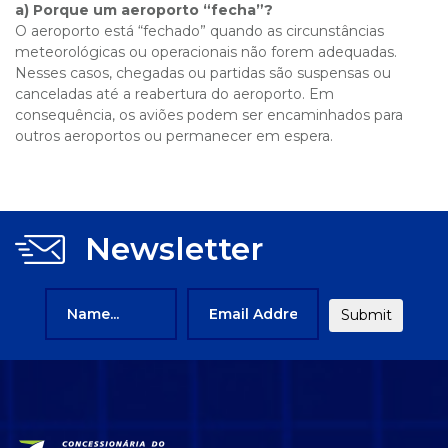
a) Porque um aeroporto “fecha”?
O aeroporto está “fechado” quando as circunstâncias
meteorológicas ou operacionais não forem adequadas.
Nesses casos, chegadas ou partidas são suspensas ou
canceladas até a reabertura do aeroporto. Em
consequência, os aviões podem ser encaminhados para
outros aeroportos ou permanecer em espera.
Newsletter