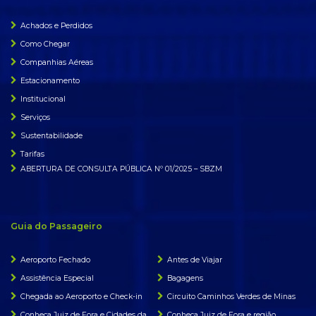
Achados e Perdidos
Como Chegar
Companhias Aéreas
Estacionamento
Institucional
Serviços
Sustentabilidade
Tarifas
ABERTURA DE CONSULTA PÚBLICA Nº 01/2025 – SBZM
Guia do Passageiro
Aeroporto Fechado
Antes de Viajar
Assistência Especial
Bagagens
Chegada ao Aeroporto e Check-in
Circuito Caminhos Verdes de Minas
Conheça Juiz de Fora e Cidades da
Conheça Juiz de Fora e região