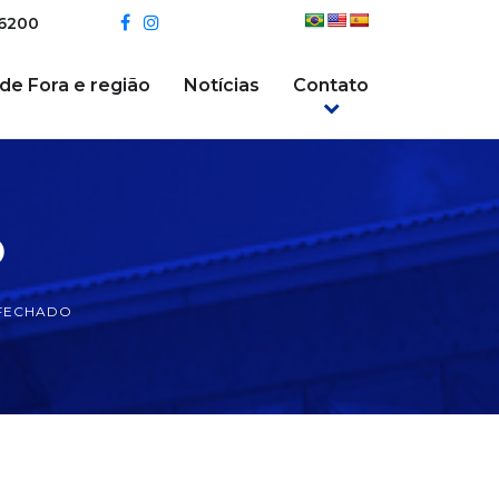
-6200
 de Fora e região
Notícias
Contato
O
FECHADO