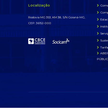
Localização
Como
Comp
Rodovia MG 353, KM 38, S/N Goianá-MG,
Esta
CEP: 36152-000
Insti
Servi
Suste
Tarif
ABER
PÚBLIC