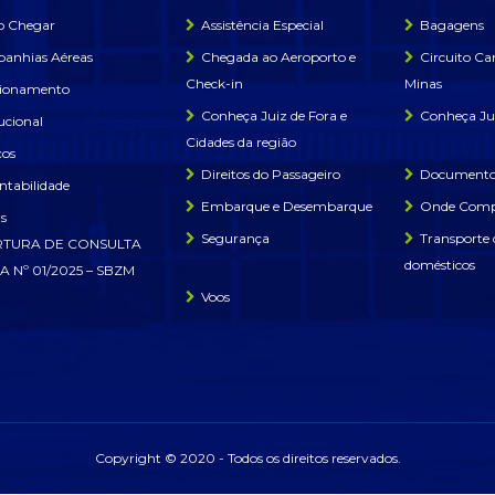
 Chegar
Assistência Especial
Bagagens
anhias Aéreas
Chegada ao Aeroporto e
Circuito Ca
Check-in
Minas
cionamento
Conheça Juiz de Fora e
Conheça Jui
tucional
Cidades da região
ços
Direitos do Passageiro
Documentos
ntabilidade
Embarque e Desembarque
Onde Comp
as
Segurança
Transporte 
TURA DE CONSULTA
domésticos
A Nº 01/2025 – SBZM
Voos
Copyright © 2020 - Todos os direitos reservados.