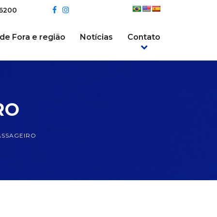
-6200
 de Fora e região
Notícias
Contato
RO
ASSAGEIRO