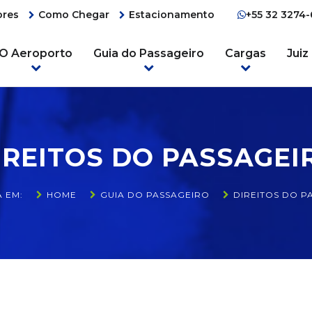
ores
Como Chegar
Estacionamento
+55 32 3274
O Aeroporto
Guia do Passageiro
Cargas
Juiz
IREITOS DO PASSAGEI
Á EM:
HOME
GUIA DO PASSAGEIRO
DIREITOS DO P