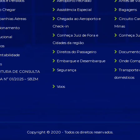
os e Perdidos
Aeroporto Fechado
Antes de Via
 Chegar
Assistência Especial
Bagagens
anhias Aéreas
Chegada ao Aeroporto e
Circuito Ca
Check-in
Minas
cionamento
Conheça Juiz de Fora e
Conheça Jui
tucional
Cidades da região
ços
Direitos do Passageiro
Documentos
ntabilidade
Embarque e Desembarque
Onde Comp
as
Segurança
Transporte 
TURA DE CONSULTA
domésticos
A Nº 01/2025 – SBZM
Voos
Copyright © 2020 - Todos os direitos reservados.