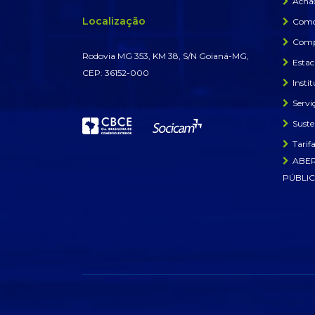
Achad
Localização
Como
Comp
Rodovia MG 353, KM 38, S/N Goianá-MG,
Esta
CEP: 36152-000
Insti
Servi
Suste
Tarif
ABER
PÚBLIC