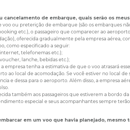
 ou cancelamento de embarque, quais serão os meus 
e voo ou preterição de embarque (são os embarques não
ooking etc.), o passageiro que comparecer ao aeroporto t
ação), oferecida gradualmente pela empresa aérea, co
oo, como especificado a seguir:
internet, telefonemas etc.);
(voucher, lanche, bebidas etc.);
do a empresa tenha a estimativa de que o voo atrasará
orto ao local de acomodação. Se você estiver no local de
ência e dessa para o aeroporto. Além disso, a empresa a
lso.
erecida também aos passageiros que estiverem a bordo da 
endimento especial e seus acompanhantes sempre terão
a embarcar em um voo que havia planejado, mesmo t