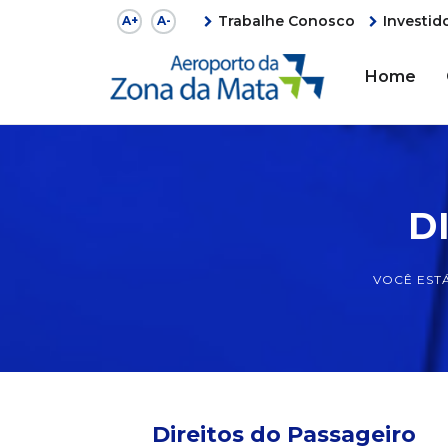
Trabalhe Conosco
Investid
A+
A-
Home
D
VOCÊ EST
Direitos do Passageiro