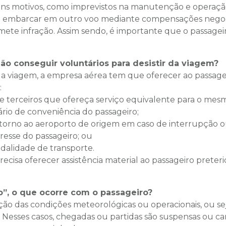
uns motivos, como imprevistos na manutenção e operaçã
ra embarcar em outro voo mediante compensações negoci
ete infração. Assim sendo, é importante que o passage
ão conseguir voluntários para desistir da viagem?
 da viagem, a empresa aérea tem que oferecer ao passagei
:
 terceiros que ofereça serviço equivalente para o mesm
ário de conveniência do passageiro;
etorno ao aeroporto de origem em caso de interrupção ou
resse do passageiro; ou
odalidade de transporte.
ecisa oferecer assistência material ao passageiro preter
o”, o que ocorre com o passageiro?
o das condições meteorológicas ou operacionais, ou sej
Nesses casos, chegadas ou partidas são suspensas ou ca